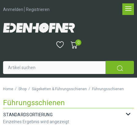
│
Anmelden
Registrieren
0
/
/
/
Home
Shop
Sägeketten & Führungsschienen
Führungsschienen
Führungsschienen
Einzelnes Ergebnis wird angezeigt