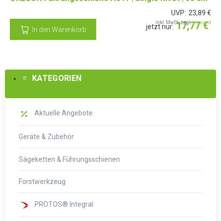
UVP:
23,89
€
inkl. MwSt. zzgl.
17,77
Versand
€
jetzt nur:
In den Warenkorb
KATEGORIEN
Aktuelle Angebote
Geräte & Zubehör
Sägeketten & Führungsschienen
Forstwerkzeug
PROTOS® Integral