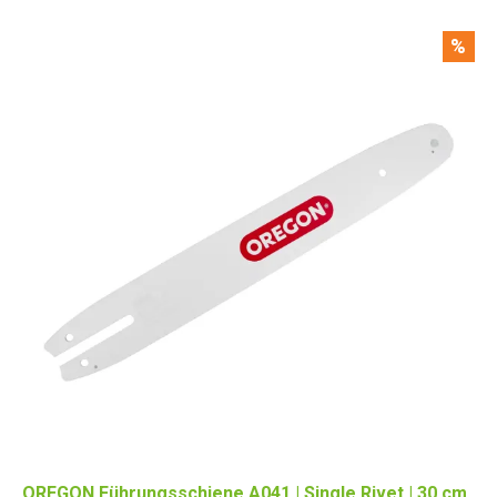
%
OREGON Führungsschiene A041 | Single Rivet | 30 cm