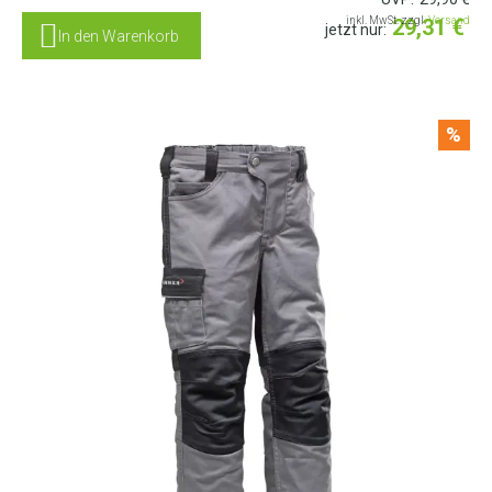
inkl. MwSt. zzgl.
29,31
Versand
€
jetzt nur:
In den Warenkorb
%