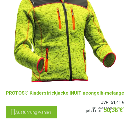
PROTOS® Kinderstrickjacke INUIT neongelb-melange
UVP:
51,41
€
inkl. MwSt. zzgl.
50,38
Versand
€
jetzt nur:
Ausführung wählen