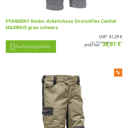
PFANNER® Kinder-Arbeitshose StretchFlex Canfull
MAXIMUS grau-schwarz
UVP:
41,29
€
inkl. MwSt. zzgl.
38,81
Versand
€
jetzt nur:
Ausführung wählen
%