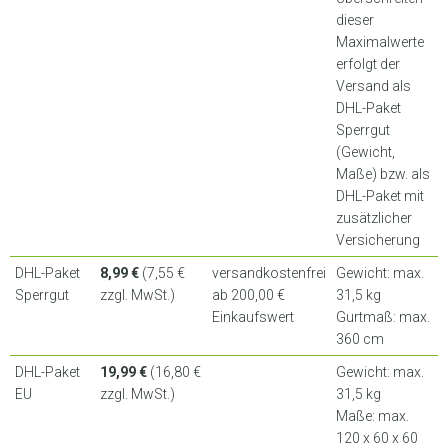
dieser
Maximalwerte
erfolgt der
Versand als
DHL-Paket
Sperrgut
(Gewicht,
Maße) bzw. als
DHL-Paket mit
zusätzlicher
Versicherung
DHL-Paket
8,99 €
(7,55 €
versandkostenfrei
Gewicht: max.
Sperrgut
zzgl. MwSt.)
ab 200,00 €
31,5 kg
Einkaufswert
Gurtmaß: max.
360 cm
DHL-Paket
19,99 €
(16,80 €
Gewicht: max.
EU
zzgl. MwSt.)
31,5 kg
Maße: max.
120 x 60 x 60