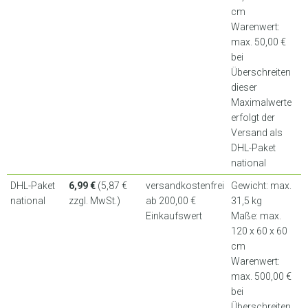
cm
Warenwert:
max. 50,00 €
bei
Überschreiten
dieser
Maximalwerte
erfolgt der
Versand als
DHL-Paket
national
DHL-Paket
6,99 €
(5,87 €
versandkostenfrei
Gewicht: max.
national
zzgl. MwSt.)
ab 200,00 €
31,5 kg
Einkaufswert
Maße: max.
120 x 60 x 60
cm
Warenwert:
max. 500,00 €
bei
Überschreiten