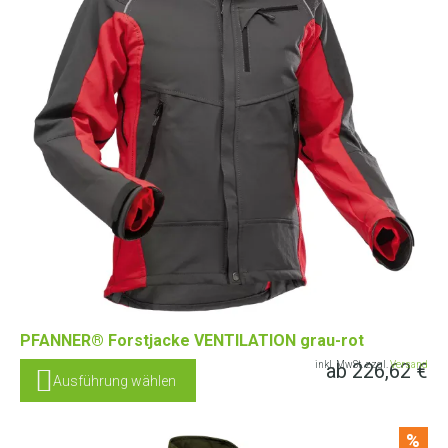
PFANNER® Forstjacke VENTILATION grau-rot
ab
226,62
€
inkl. MwSt. zzgl.
Versand
Ausführung wählen
%