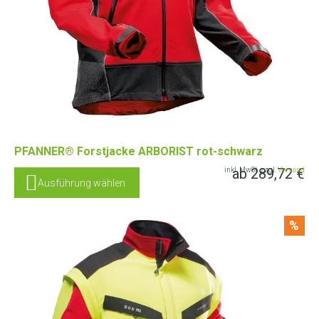
PFANNER® Forstjacke ARBORIST rot-schwarz
ab
289,72
€
inkl. MwSt. zzgl.
Versand
Ausführung wählen
%