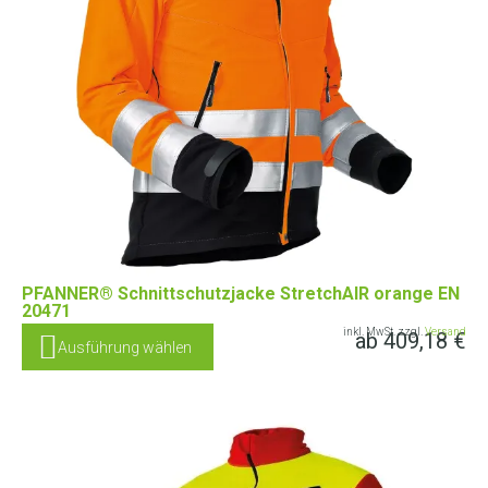
PFANNER® Schnittschutzjacke StretchAIR orange EN
20471
inkl. MwSt. zzgl.
Versand
ab
409,18
€
Ausführung wählen