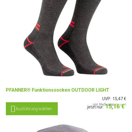
PFANNER® Funktionssocken OUTDOOR LIGHT
UVP:
15,47
€
inkl. MwSt. zzgl.
15,16
Versand
€
jetzt nur:
Ausführung wählen