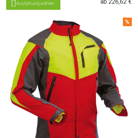
ab
226,62
€
Ausführung wählen
%