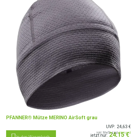
PFANNER® Mütze MERINO AirSoft grau
UVP:
24,63
€
inkl. MwSt. zzgl.
24,15
Versand
€
jetzt nur:
In den Warenkorb