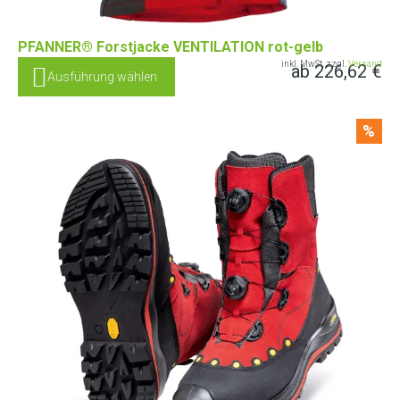
PFANNER® Forstjacke VENTILATION rot-gelb
inkl. MwSt. zzgl.
Versand
ab
226,62
€
Ausführung wählen
%