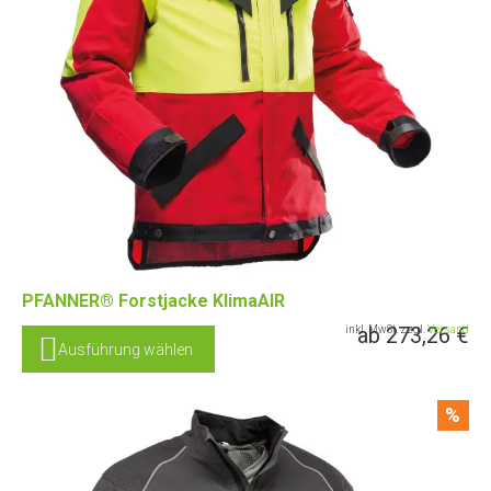
PFANNER® Forstjacke KlimaAIR
ab
273,26
€
inkl. MwSt. zzgl.
Versand
Ausführung wählen
%