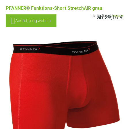
PFANNER® Funktions-Short StretchAIR grau
ab
29,16
€
inkl. MwSt. zzgl.
Versand
Ausführung wählen