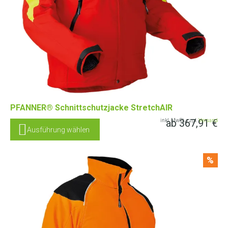
PFANNER® Schnittschutzjacke StretchAIR
ab
367,91
€
inkl. MwSt. zzgl.
Versand
Ausführung wählen
%