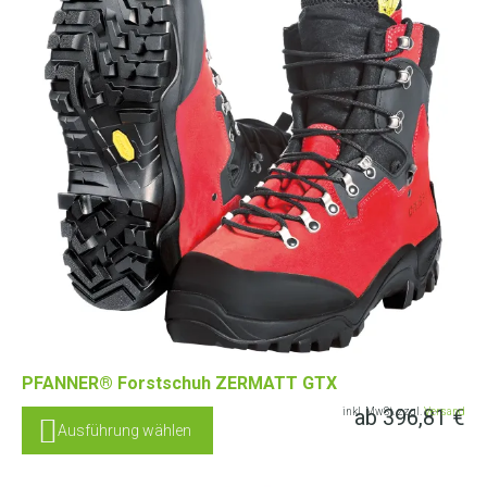
PFANNER® Forstschuh ZERMATT GTX
ab
396,81
€
inkl. MwSt. zzgl.
Versand
Ausführung wählen