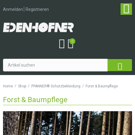
│
Anmelden
Registrieren
0
/
/
/
Home
Shop
PFANNER® Schutzbekleidung
Forst & Baumpflege
Forst & Baumpflege