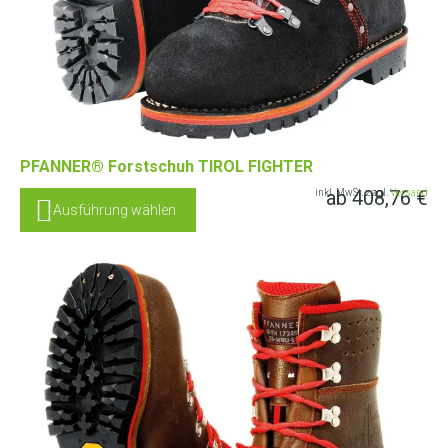
PFANNER® Forstschuh TIROL FIGHTER
ab
408,76
€
inkl. MwSt. zzgl.
Versand
Ausführung wählen