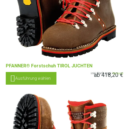
PFANNER® Forstschuh TIROL JUCHTEN
ab
418,20
€
inkl. MwSt. zzgl.
Versand
Ausführung wählen