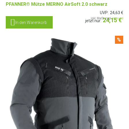
PFANNER® Mütze MERINO AirSoft 2.0 schwarz
UVP:
24,63
€
inkl. MwSt. zzgl.
24,15
Versand
€
jetzt nur:
In den Warenkorb
%