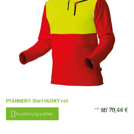
PFANNER® Shirt HUSKY rot
ab
70,44
€
inkl. MwSt. zzgl.
Versand
Ausführung wählen