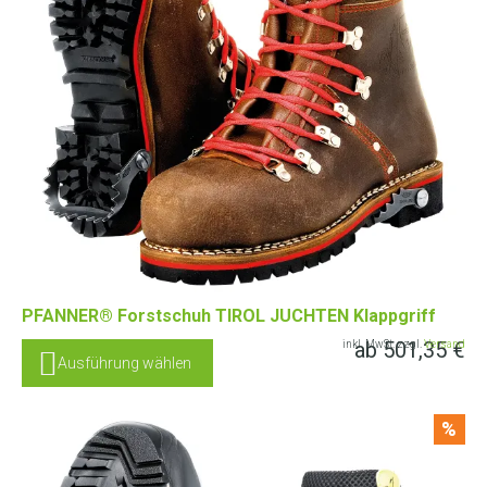
PFANNER® Forstschuh TIROL JUCHTEN Klappgriff
ab
501,35
€
inkl. MwSt. zzgl.
Versand
Ausführung wählen
%