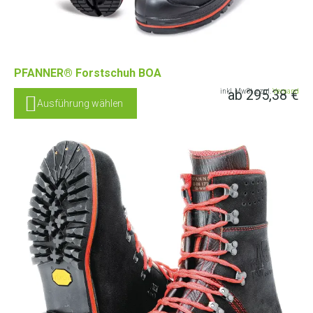
PFANNER® Forstschuh BOA
ab
295,38
€
inkl. MwSt. zzgl.
Versand
Ausführung wählen