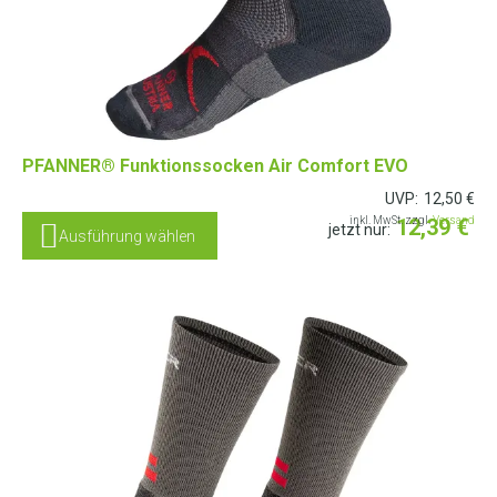
PFANNER® Funktionssocken Air Comfort EVO
UVP:
12,50
€
inkl. MwSt. zzgl.
12,39
Versand
€
jetzt nur:
Ausführung wählen