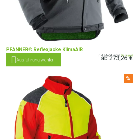
PFANNER® Reflexjacke KlimaAIR
inkl. MwSt. zzgl.
Versand
ab
273,26
€
Ausführung wählen
%