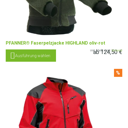
PFANNER® Faserpelzjacke HIGHLAND oliv-rot
ab
124,50
€
inkl. MwSt. zzgl.
Versand
Ausführung wählen
%