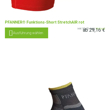
PFANNER® Funktions-Short StretchAIR rot
ab
29,16
€
inkl. MwSt. zzgl.
Versand
Ausführung wählen