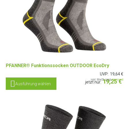
PFANNER® Funktionssocken OUTDOOR EcoDry
UVP:
19,64
€
inkl. MwSt. zzgl.
19,25
Versand
€
jetzt nur:
Ausführung wählen