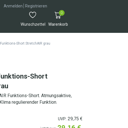
│
Anmelden
Registrieren
0
Wunschzettel
Warenkorb
unktions-Short StretchAIR grau
nktions-Short
rau
R Funktions-Short. Atmungsaktive,
Klima regulierender Funktion.
29,75
€
UVP:
29,16
€