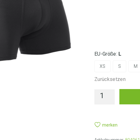
LIEFE
EU-Größe
:
L
XS
S
M
Zurücksetzen
merken