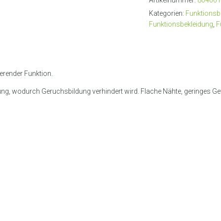
Artikelnummer:
804061
Kategorien:
Funktionsb
Funktionsbekleidung
,
F
ierender Funktion.
rüstung, wodurch Geruchsbildung verhindert wird. Flache Nähte, geringes 