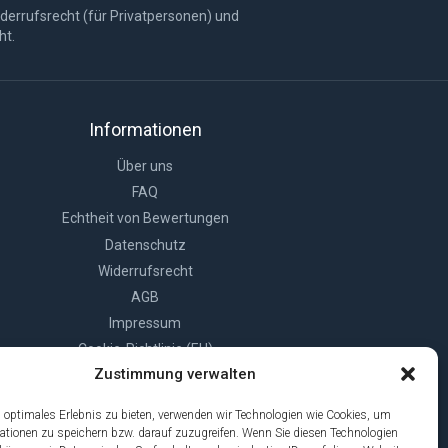
derrufsrecht (für Privatpersonen) und
ht.
Informationen
Über uns
FAQ
Echtheit von Bewertungen
Datenschutz
Widerrufsrecht
AGB
Impressum
Cookie-Richtlinie (EU)
Zustimmung verwalten
 optimales Erlebnis zu bieten, verwenden wir Technologien wie Cookies, um
ationen zu speichern bzw. darauf zuzugreifen. Wenn Sie diesen Technologien