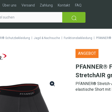
Über uns
Versand
Zahlung
Kontakt
FAQ
|
|
|
R® Schutzbekleidung
Jagd & Nachsuche
Funktionsbekleidung
PFANNER® F
ANGEBOT
PFANNER® Fu
StretchAIR g
PFANNER® Stretch-AI
elastische Short mit 