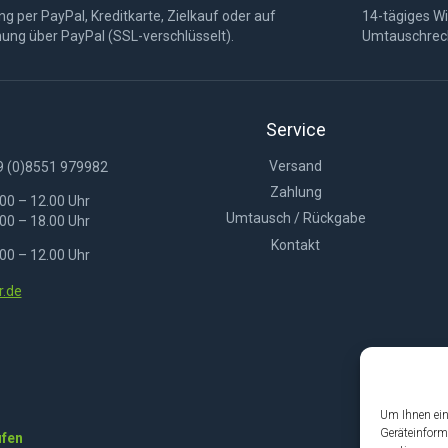
g per PayPal, Kreditkarte, Zielkauf oder auf
14-tägiges Wi
ung über PayPal (SSL-verschlüsselt).
Umtauschrec
Service
Versand
9 (0)8551 979982
Zahlung
00 – 12.00 Uhr
Umtausch / Rückgabe
00 – 18.00 Uhr
Kontakt
00 – 12.00 Uhr
.de
Um Ihnen ein
Geräteinform
ufen