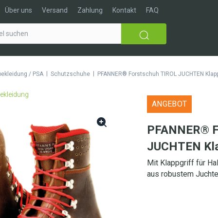
Über uns
Versand
Zahlung
Kontakt
FAQ
|
|
ekleidung / PSA
Schutzschuhe
PFANNER® Forstschuh TIROL JUCHTEN Klapp
ANGEBOT
PFANNER® F
JUCHTEN Kla
Mit Klappgriff für Ha
aus robustem Juchte