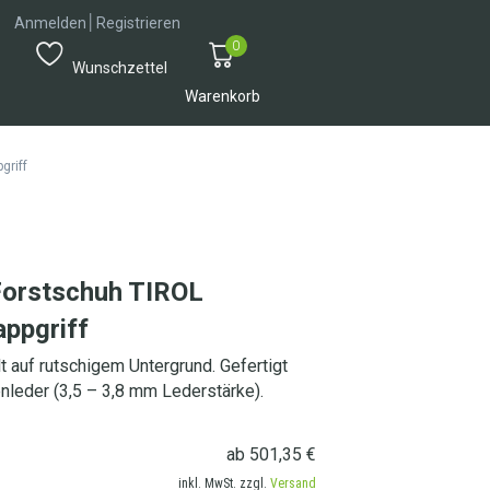
│
Anmelden
Registrieren
0
Wunschzettel
Warenkorb
griff
orstschuh TIROL
ppgriff
lt auf rutschigem Untergrund. Gefertigt
nleder (3,5 – 3,8 mm Lederstärke).
ab
501,35
€
inkl. MwSt. zzgl.
Versand