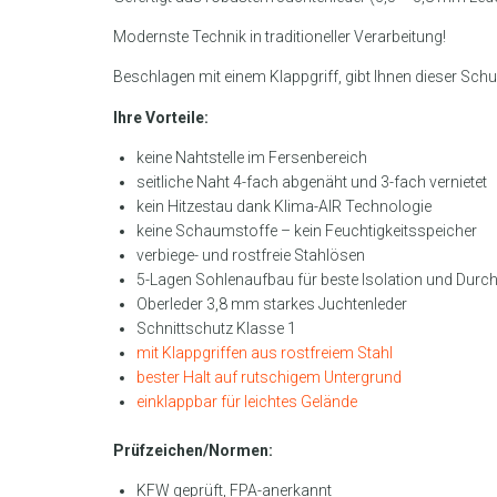
Modernste Technik in traditioneller Verarbeitung!
Beschlagen mit einem Klappgriff, gibt Ihnen dieser Sch
Ihre Vorteile:
keine Nahtstelle im Fersenbereich
seitliche Naht 4-fach abgenäht und 3-fach vernietet
kein Hitzestau dank Klima-AIR Technologie
keine Schaumstoffe – kein Feuchtigkeitsspeicher
verbiege- und rostfreie Stahlösen
5-Lagen Sohlenaufbau für beste Isolation und Durcht
Oberleder 3,8 mm starkes Juchtenleder
Schnittschutz Klasse 1
mit Klappgriffen aus rostfreiem Stahl
bester Halt auf rutschigem Untergrund
einklappbar für leichtes Gelände
Prüfzeichen/Normen:
KFW geprüft, FPA-anerkannt