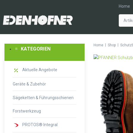
Home
|
|
Home
Shop
Schutzb
KATEGORIEN
Aktuelle Angebote
Geräte & Zubehör
Sägeketten & Führungsschienen
Forstwerkzeug
PROTOS® Integral