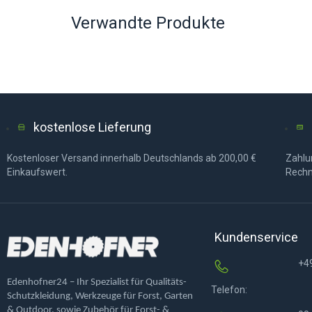
Verwandte Produkte
kostenlose Lieferung
Kostenloser Versand innerhalb Deutschlands ab 200,00 €
Zahlun
Einkaufswert.
Rechn
Kundenservice
+4
Edenhofner24 – Ihr Spezialist für Qualitäts-
Telefon:
Schutzkleidung, Werkzeuge für Forst, Garten
& Outdoor, sowie Zubehör für Forst- &