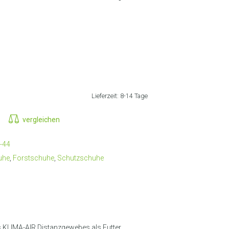
RANSCHRIFT AUSWÄHLEN
Lieferzeit:
8-14 Tage
vergleichen
-44
uhe
,
Forstschuhe
,
Schutzschuhe
s KLIMA-AIR Distanzgewebes als Futter.