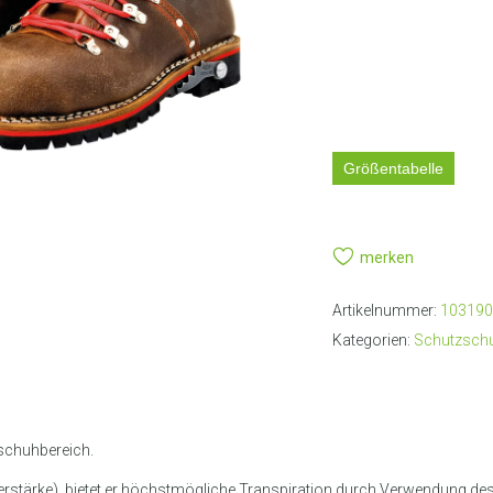
LIEFE
Größentabelle
merken
Artikelnummer:
103190
Kategorien:
Schutzsch
tschuhbereich.
erstärke), bietet er höchstmögliche Transpiration durch Verwendung de