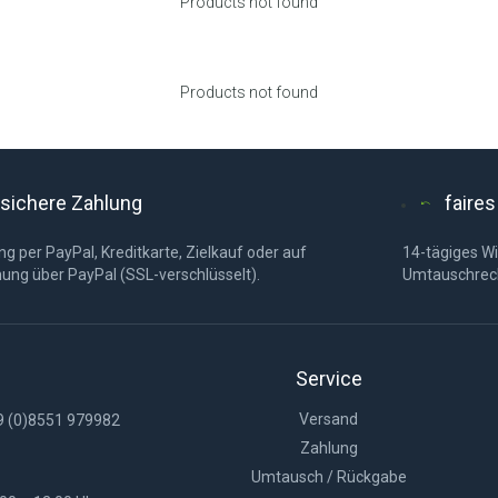
Products not found
Products not found
sichere Zahlung
faire
g per PayPal, Kreditkarte, Zielkauf oder auf
14-tägiges Wi
ung über PayPal (SSL-verschlüsselt).
Umtauschrec
Service
Versand
9 (0)8551 979982
Zahlung
Umtausch / Rückgabe