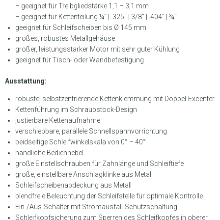
– geeignet für Treibgliedstärke 1,1 – 3,1 mm
– geeignet für Kettenteilung ¼“ | .325“ | 3/8“ | .404“ | ¾“
geeignet für Schleifscheiben bis Ø 145 mm
großes, robustes Metallgehäuse
großer, leistungsstarker Motor mit sehr guter Kühlung
geeignet für Tisch- oder Wandbefestigung
Ausstattung:
robuste, selbstzentrierende Kettenklemmung mit Doppel-Excenter
Kettenführung im Schraubstock-Design
justierbare Kettenaufnahme
verschiebbare, parallele Schnellspannvorrichtung
beidseitige Schleifwinkelskala von 0° – 40°
handliche Bedienhebel
große Einstellschrauben für Zahnlänge und Schleiftiefe
große, einstellbare Anschlagklinke aus Metall
Schleifscheibenabdeckung aus Metall
blendfreie Beleuchtung der Schleifstelle für optimale Kontrolle
Ein-/Aus-Schalter mit Stromausfall-Schutzschaltung
Schleifkopfsicherung zum Sperren des Schleifkopfes in oberer