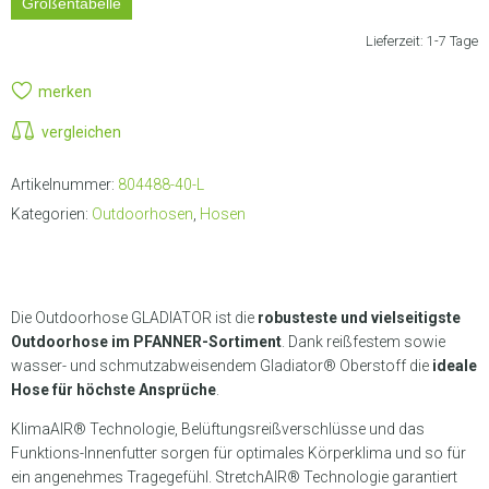
Größentabelle
Lieferzeit:
1-7 Tage
merken
vergleichen
Artikelnummer:
804488-40-L
Kategorien:
Outdoorhosen
,
Hosen
Die Outdoorhose GLADIATOR ist die
robusteste und vielseitigste
Outdoorhose im PFANNER-Sortiment
. Dank reißfestem sowie
wasser- und schmutzabweisendem Gladiator® Oberstoff die
ideale
Hose für höchste Ansprüche
.
KlimaAIR® Technologie, Belüftungsreißverschlüsse und das
Funktions-Innenfutter sorgen für optimales Körperklima und so für
ein angenehmes Tragegefühl. StretchAIR® Technologie garantiert