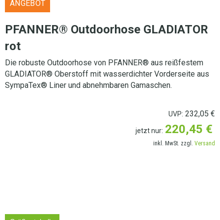
ANGEBOT
PFANNER® Outdoorhose GLADIATOR
rot
Die robuste Outdoorhose von PFANNER® aus reißfestem
GLADIATOR® Oberstoff mit wasserdichter Vorderseite aus
SympaTex® Liner und abnehmbaren Gamaschen.
232,05
€
UVP:
220,45
€
jetzt nur:
inkl. MwSt. zzgl.
Versand
LIEFERANSCHRIFT AUSWÄHLEN