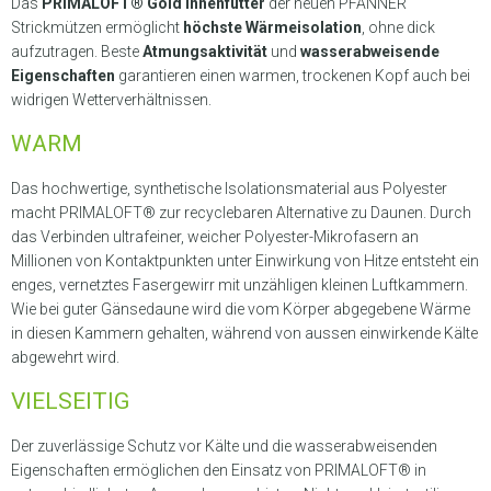
Das
PRIMALOFT® Gold Innenfutter
der neuen PFANNER
Strickmützen ermöglicht
höchste Wärmeisolation
, ohne dick
aufzutragen. Beste
Atmungsaktivität
und
wasserabweisende
Eigenschaften
garantieren einen warmen, trockenen Kopf auch bei
widrigen Wetterverhältnissen.
WARM
Das hochwertige, synthetische Isolationsmaterial aus Polyester
macht PRIMALOFT® zur recyclebaren Alternative zu Daunen. Durch
das Verbinden ultrafeiner, weicher Polyester-Mikrofasern an
Millionen von Kontaktpunkten unter Einwirkung von Hitze entsteht ein
enges, vernetztes Fasergewirr mit unzähligen kleinen Luftkammern.
Wie bei guter Gänsedaune wird die vom Körper abgegebene Wärme
in diesen Kammern gehalten, während von aussen einwirkende Kälte
abgewehrt wird.
VIELSEITIG
Der zuverlässige Schutz vor Kälte und die wasserabweisenden
Eigenschaften ermöglichen den Einsatz von PRIMALOFT® in