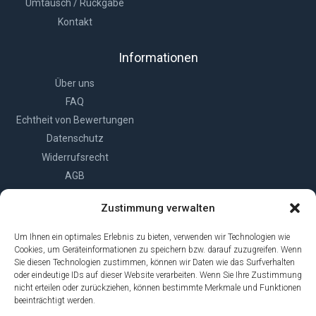
Umtausch / Rückgabe
Kontakt
Informationen
Über uns
FAQ
Echtheit von Bewertungen
Datenschutz
Widerrufsrecht
AGB
Impressum
Zustimmung verwalten
Cookie-Richtlinie (EU)
Um Ihnen ein optimales Erlebnis zu bieten, verwenden wir Technologien wie
Cookies, um Geräteinformationen zu speichern bzw. darauf zuzugreifen. Wenn
Sie diesen Technologien zustimmen, können wir Daten wie das Surfverhalten
oder eindeutige IDs auf dieser Website verarbeiten. Wenn Sie Ihre Zustimmung
nicht erteilen oder zurückziehen, können bestimmte Merkmale und Funktionen
beeinträchtigt werden.