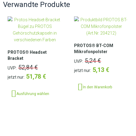
Verwandte Produkte
PROTOS® BT-COM
Mikrofonpolster
PROTOS® Headset
Bracket
5,24
€
UVP:
52,84
€
UVP:
5,13
€
jetzt nur:
51,78
€
jetzt nur:
In den Warenkorb
Ausführung wählen