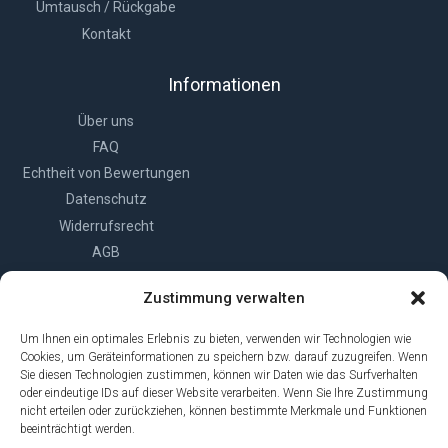
Umtausch / Rückgabe
Kontakt
Informationen
Über uns
FAQ
Echtheit von Bewertungen
Datenschutz
Widerrufsrecht
AGB
Impressum
Zustimmung verwalten
Cookie-Richtlinie (EU)
Um Ihnen ein optimales Erlebnis zu bieten, verwenden wir Technologien wie
Cookies, um Geräteinformationen zu speichern bzw. darauf zuzugreifen. Wenn
Sie diesen Technologien zustimmen, können wir Daten wie das Surfverhalten
oder eindeutige IDs auf dieser Website verarbeiten. Wenn Sie Ihre Zustimmung
nicht erteilen oder zurückziehen, können bestimmte Merkmale und Funktionen
beeinträchtigt werden.