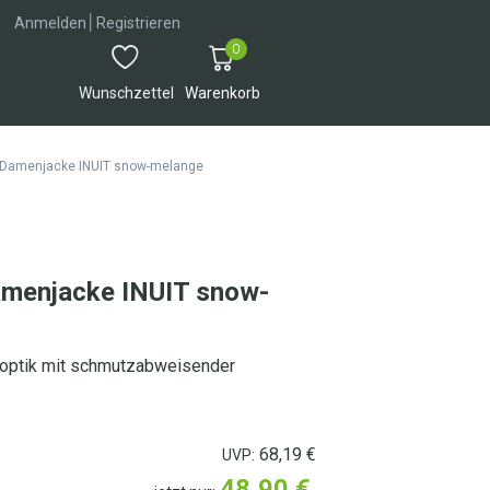
│
Anmelden
Registrieren
0
Wunschzettel
Warenkorb
amenjacke INUIT snow-melange
enjacke INUIT snow-
koptik mit schmutzabweisender
68,19
€
UVP:
48,90
€