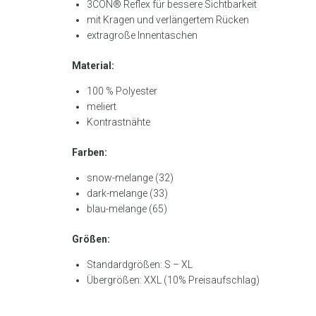
3CON® Reflex für bessere Sichtbarkeit
mit Kragen und verlängertem Rücken
extragroße Innentaschen
Material:
100 % Polyester
meliert
Kontrastnähte
Farben:
snow-melange (32)
dark-melange (33)
blau-melange (65)
Größen:
Standardgrößen: S – XL
Übergrößen: XXL (10% Preisaufschlag)