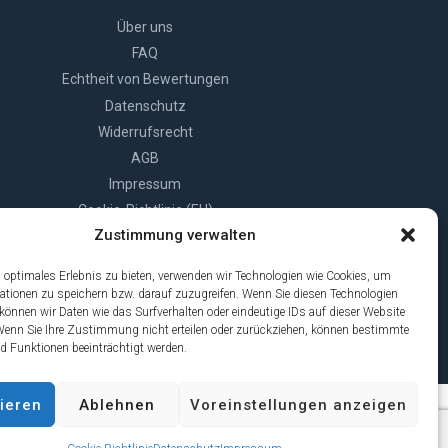
Über uns
FAQ
Echtheit von Bewertungen
Datenschutz
Widerrufsrecht
AGB
Impressum
Cookie-Richtlinie (EU)
Zustimmung verwalten
 optimales Erlebnis zu bieten, verwenden wir Technologien wie Cookies, um
ationen zu speichern bzw. darauf zuzugreifen. Wenn Sie diesen Technologien
önnen wir Daten wie das Surfverhalten oder eindeutige IDs auf dieser Website
 Wenn Sie Ihre Zustimmung nicht erteilen oder zurückziehen, können bestimmte
 Funktionen beeinträchtigt werden.
ieren
Ablehnen
Voreinstellungen anzeigen