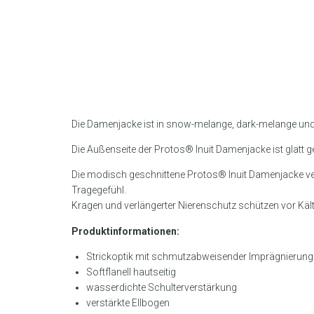
Die Damenjacke ist in snow-melange, dark-melange und i
Die Außenseite der Protos® Inuit Damenjacke ist glatt g
Die modisch geschnittene Protos® Inuit Damenjacke ver
Tragegefühl.
Kragen und verlängerter Nierenschutz schützen vor Käl
Produktinformationen:
Strickoptik mit schmutzabweisender Imprägnierung
Softflanell hautseitig
wasserdichte Schulterverstärkung
verstärkte Ellbogen