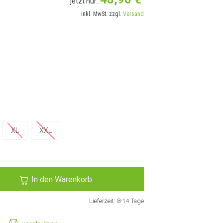
jetzt nur:
inkl. MwSt. zzgl.
Versand
RANSCHRIFT AUSWÄHLEN
XL
XXL
In den Warenkorb
Lieferzeit:
8-14 Tage