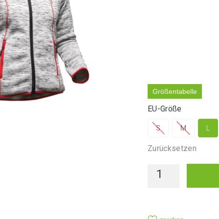
LIEFE
Größentabelle
EU-Größe
S
M
L
Zurücksetzen