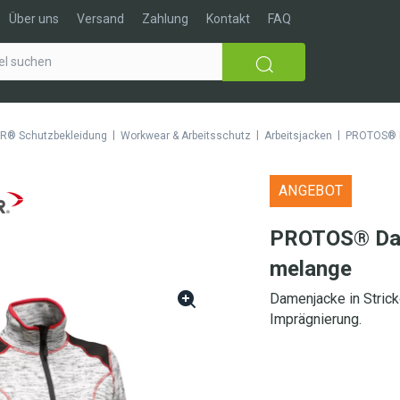
Über uns
Versand
Zahlung
Kontakt
FAQ
|
|
|
R® Schutzbekleidung
Workwear & Arbeitsschutz
Arbeitsjacken
PROTOS® D
ANGEBOT
PROTOS® Dam
melange
Damenjacke in Stric
Imprägnierung.