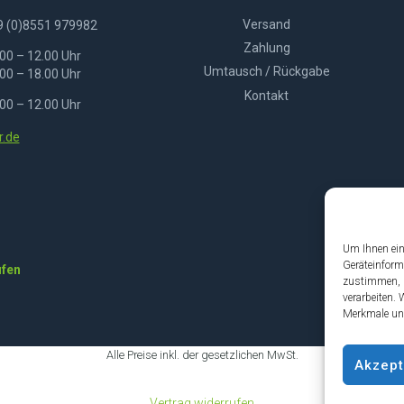
Versand
9 (0)8551 979982
Zahlung
00 – 12.00 Uhr
Umtausch / Rückgabe
00 – 18.00 Uhr
Kontakt
00 – 12.00 Uhr
.de
Um Ihnen ein
Geräteinform
ufen
zustimmen, k
verarbeiten.
Merkmale und
Alle Preise inkl. der gesetzlichen MwSt.
Akzept
Vertrag widerrufen