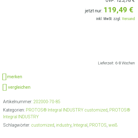
125,78
€
UVP:
119,49
€
jetzt nur:
inkl. MwSt. zzgl.
Versand
LIEFERANSCHRIFT AUSWÄHLEN
Lieferzeit:
6-8 Wochen
merken
vergleichen
Artikelnummer:
202000-70-85
Kategorien:
PROTOS® Integral INDUSTRY customized
,
PROTOS®
Integral INDUSTRY
Schlagwörter:
customized
,
industry
,
Integral
,
PROTOS
,
weiß