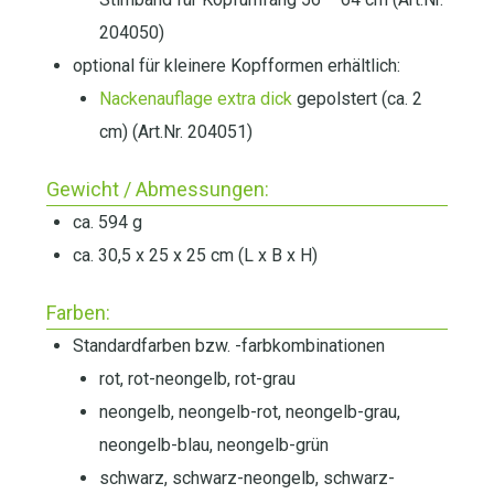
204050)
optional für kleinere Kopfformen erhältlich:
Nackenauflage extra dick
gepolstert (ca. 2
cm) (Art.Nr. 204051)
Gewicht / Abmessungen:
ca. 594 g
ca. 30,5 x 25 x 25 cm (L x B x H)
Farben:
Standardfarben bzw. -farbkombinationen
rot, rot-neongelb, rot-grau
neongelb, neongelb-rot, neongelb-grau,
neongelb-blau, neongelb-grün
schwarz, schwarz-neongelb, schwarz-