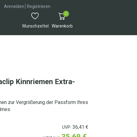
│
Anmelden
Registrieren
0
Wunschzettel
Warenkorb
lip Kinnriemen Extra-
emen zur Vergrößerung der Passform Ihres
lmes.
36,41
€
UVP:
35,69
€