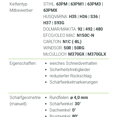
Kettentyp
STIHL:
63PM | 63PM1 | 63PM3 |
Mitbewerber:
63PMX
HUSQVARNA:
H35 | H36 | S36 |
H37 | S93G
DOLMAR/MAKITA:
92 | 492 | 480
EFCO/OLEO MAC:
N150C-N
CARLTON:
N1C (-BL)
WINDSOR:
50R | 50RG
McCULLOCH:
M370GX | M370GLX
Eigenschaften:
weiches Schneidverhalten
Sicherheitstreibglieder
reduzierter Rückschlag
Schärfwinkelmarkierungen
Schärfgeometrie
Rundfeilen:
⌀ 4,0 mm
(manuell):
Schärfwinkel:
30°
Dachwinkel:
0°
Brustwinkel:
80°