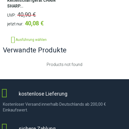
Kettenschärfgerät CHAIN
SHARP...
40,90
€
UVP:
40,08
€
jetzt nur:
Ausführung wählen
Verwandte Produkte
Products not found
kostenlose Lieferung
Kostenloser Versand innerhalb Deutschlands ab 200,00 €
Einkaufswert.
sichere Zahlung