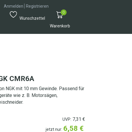
│
Anmelden
Registrieren
0
Wunschzettel
Warenkorb
NGK CMR6A
n NGK mit 10 mm Gewinde. Passend für
geräte wie z. B. Motorsägen,
ischneider.
7,31
€
UVP:
6,58
€
jetzt nur: