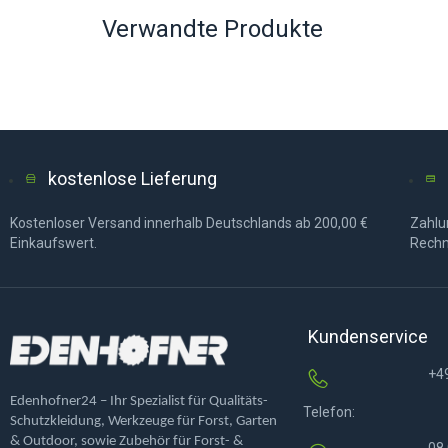
Verwandte Produkte
kostenlose Lieferung
Kostenloser Versand innerhalb Deutschlands ab 200,00 €
Zahlun
Einkaufswert.
Rechn
Kundenservice
+4
Edenhofner24 – Ihr Spezialist für Qualitäts-
Telefon:
Schutzkleidung, Werkzeuge für Forst, Garten
& Outdoor, sowie Zubehör für Forst- &