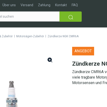
Über uns
Versand
Zahlung
Kontakt
FAQ
|
|
& Zubehör
Motorsägen-Zubehör
Zündkerze NGK CMR6A
ANGEBOT
Zündkerze 
Zündkerze CMR6A vo
viele tragbare Motor
Motorsensen und Fre