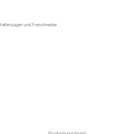
e Kettensägen und Freischneider
Products not found