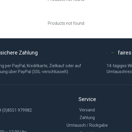
Products not found
sichere Zahlung
faire
g per PayPal, Kreditkarte, Zielkauf oder auf
14-tägiges Wi
ung über PayPal (SSL-verschlüsselt).
Umtauschrec
Service
Versand
9 (0)8551 979982
Zahlung
Umtausch / Rückgabe