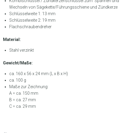
Kombischlüssel / Zündkerzenschlüssel zum Spannen und
Wechseln von Sägekette/Führungsschiene und Zündkerze
Schlüsselweite 1: 13 mm
Schlüsselweite 2: 19 mm
Flachschraubendreher
Material:
Stahl verzinkt
Gewicht/Maße:
ca. 160 x 56 x 24 mm (L x B x H)
ca. 100 g
Maße zur Zeichnung:
A = ca. 150 mm
B = ca. 27 mm
C = ca. 29 mm