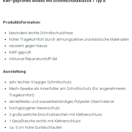
KWF-geprüftes Modell
mit Schnittschutzklasse 1 Typ A
.
.
Produktinformation:
besonders leichte Schnittschutzhose
hoher Tragekomfort durch atmungsaktive und elastische Materialien
resistent gegen Nässe
KWF-geprüft
inklusive Reparaturstoff-Set
Ausstattung:
sehr leichter 5-lagiger Schnittschutz
Mesh-Gewebe als Innenfutter am Schnittschutz (für angenehmeren
Tragekomfort)
abriebfestes und wasserbeständiges Polyester-Obermaterial
hochgezogener Nierenschutz
2 große seitliche Einschubtaschen mit Klettverschluss
1 Gesäßtasche rechts mit Klettverschluss
ca. 5 cm hohe Gürtelschlaufen