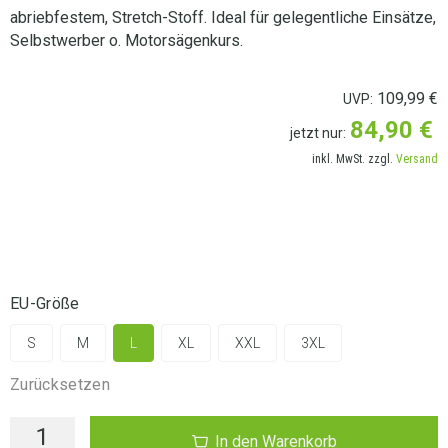
abriebfestem, Stretch-Stoff. Ideal für gelegentliche Einsätze,
Selbstwerber o. Motorsägenkurs.
109,99
€
UVP:
84,90
€
jetzt nur:
inkl. MwSt. zzgl.
Versand
LIEFERANSCHRIFT AUSWÄHLEN
EU-Größe
S
M
L
XL
XXL
3XL
Zurücksetzen
In den Warenkorb