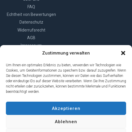
FAQ
Echtheit von Bewertungen
Datenschutz
Widerrufsrecht
AGB
Impressum
Zustimmung verwalten
Cookie-Richtlinie (EU)
Um Ihnen ein optimales Erlebnis zu bieten, verwenden wir Technologien wie
Cookies, um Geräteinformationen zu speichern bzw. darauf zuzugreifen. Wenn
Sie diesen Technologien zustimmen, können wir Daten wie das Surfverhalten
oder eindeutige IDs auf dieser Website verarbeiten. Wenn Sie Ihre Zustimmung
nicht erteilen oder zurückziehen, können bestimmte Merkmale und Funktionen
beeinträchtigt werden.
Vertrag widerrufen
Akzeptieren
© 2026 | Edenhofner GmbH
Ablehnen
Alle Preise inkl. der gesetzlichen MwSt.