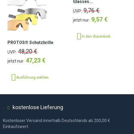
Glasses...
9,76
€
UVP:
9,57
€
jetzt nur:
In den Warenkorb
PROTOS® Schutzbrille
48,20
€
UVP:
47,23
€
jetzt nur:
Ausführung wählen
kostenlose Lieferung
Kostenloser Versand innerhalb Deutschlands ab 200,00 €
Einkaufswert.