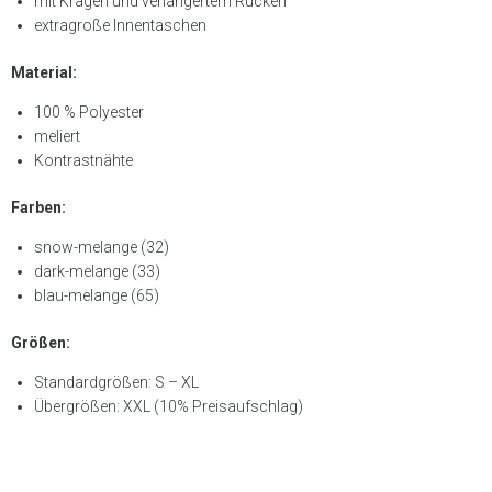
mit Kragen und verlängertem Rücken
extragroße Innentaschen
Material:
100 % Polyester
meliert
Kontrastnähte
Farben:
snow-melange (32)
dark-melange (33)
blau-melange (65)
Größen:
Standardgrößen: S – XL
Übergrößen: XXL (10% Preisaufschlag)